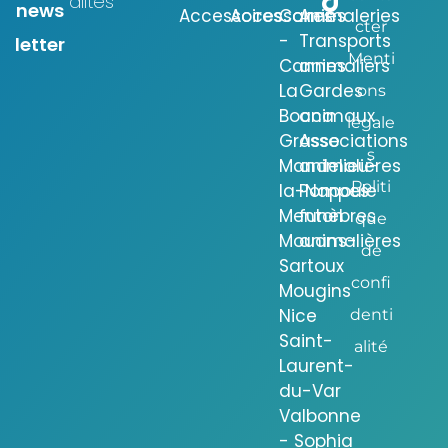
alités
news
Accessoires
Accessoires
Cannes
Animaleries
cter
-
Transports
letter
Menti
Cannes
animaliers
La
Gardes
ons
Bocca
animaux
légale
Grasse
Associations
s
Mandelieu-
animalières
Politi
la-Napoule
Pompes
Menton
funèbres
que
Mouans-
animalières
de
Sartoux
confi
Mougins
Nice
denti
Saint-
alité
Laurent-
du-Var
Valbonne
- Sophia