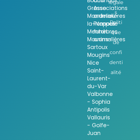
Bocca
animaux
légale
Grasse
Associations
s
Mandelieu-
animalières
Politi
la-Napoule
Pompes
Menton
funèbres
que
Mouans-
animalières
de
Sartoux
confi
Mougins
Nice
denti
Saint-
alité
Laurent-
du-Var
Valbonne
- Sophia
Antipolis
Vallauris
- Golfe-
Juan