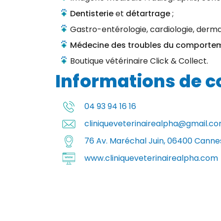
Dentisterie
et
détartrage
;
Gastro-entérologie, cardiologie, derma
Médecine des troubles du comporte
Boutique vétérinaire Click & Collect.
Informations de c
04 93 94 16 16
cliniqueveterinairealpha@gmail.c
76 Av. Maréchal Juin, 06400 Canne
www.cliniqueveterinairealpha.com