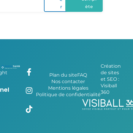
r
ète
Création
ght
de sites
Plan du site
FAQ
et SEO :
Nos contacter
Visiball
Mentions légales
nel
360
Politique de confidentialité