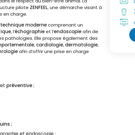
dans le respect du bien-être animal. La
ucture pilote
ZENFEEL
, une démarche visant à
se en charge.
 technique moderne
comprenant un
rique
, l’
échographie
et l’
endoscopie
afin de
entes pathologies. Elle propose également des
mportementale
,
cardiologie
,
dermatologie
,
rologie
afin d’offrir une prise en charge
et
préventive
;
uins
;
graphie et endoscopie ;