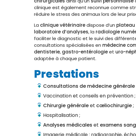
chirurgicales
ainsi qu’un
suivi personnalisé
clinique est également reconnue comme str
réduire le stress des animaux lors de leur pri
La
clinique vétérinaire
dispose d’un
plateau
laboratoire d’analyses
, la
radiologie numé
faciliter le diagnostic et le suivi des différ
consultations spécialisées en
médecine co
dentisterie
,
gastro-entérologie
et
uro-néph
adaptée à chaque patient.
Prestations
Consultations de médecine générale
Vaccination et conseils en prévention ;
Chirurgie générale
et
cœliochirurgie
;
Hospitalisation ;
Analyses médicales
et
examens sang
Imagerie médicale : radiographie, écho