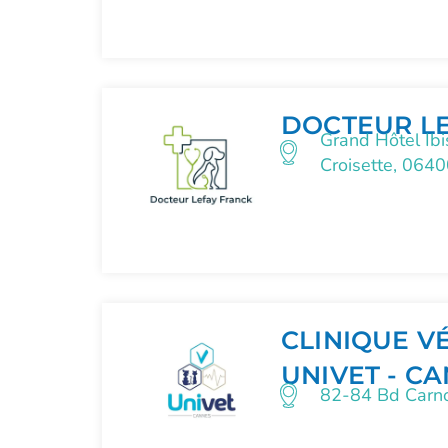
DOCTEUR L
Grand Hôtel Ibi
Croisette, 064
CLINIQUE V
UNIVET - C
82-84 Bd Carn