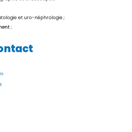
tologie et uro-néphrologie ;
ment
;
ontact
om
s