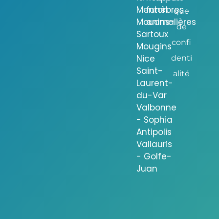
Menton
funèbres
que
Mouans-
animalières
de
Sartoux
confi
Mougins
Nice
denti
Saint-
alité
Laurent-
du-Var
Valbonne
- Sophia
Antipolis
Vallauris
- Golfe-
Juan