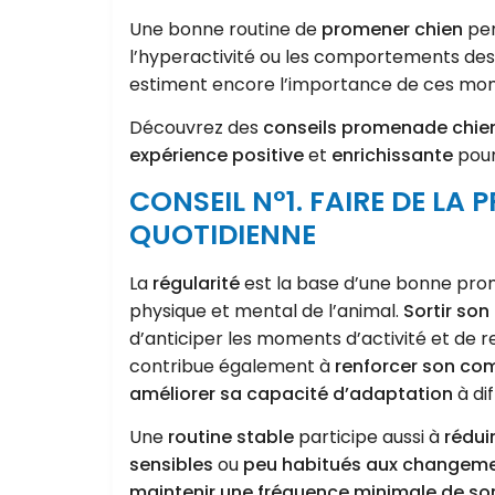
Une bonne routine de
promener chien
per
l’hyperactivité ou les comportements des
estiment encore l’importance de ces mom
Découvrez des
conseils promenade chie
expérience positive
et
enrichissante
pour
CONSEIL N°1. FAIRE DE L
QUOTIDIENNE
La
régularité
est la base d’une bonne prome
physique et mental de l’animal.
Sortir son
d’anticiper les moments d’activité et de re
contribue également à
renforcer son co
améliorer sa capacité d’adaptation
à di
Une
routine stable
participe aussi à
réduir
sensibles
ou
peu habitués aux changem
maintenir une fréquence minimale de sor