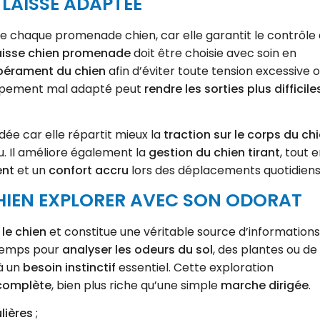
E LAISSE ADAPTÉE
de chaque promenade chien, car elle garantit le contrôle
aisse chien promenade
doit être choisie avec soin en
érament du chien
afin d’éviter toute tension excessive 
quipement mal adapté peut
rendre les sorties plus difficile
e car elle répartit mieux la
traction sur le corps du ch
ou. Il améliore également la
gestion du chien tirant
, tout 
ent
et un
confort accru
lors des déplacements quotidiens
 CHIEN EXPLORER AVEC SON ODORAT
le chien
et constitue une véritable source d’informations
 temps pour
analyser les odeurs du sol
, des plantes ou de
à un
besoin instinctif
essentiel. Cette exploration
 complète
, bien plus riche qu’une simple
marche dirigée
.
lières
;