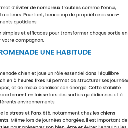
met d’
éviter de nombreux troubles
comme l’ennui,
tructeurs. Pourtant, beaucoup de propriétaires sous-
ents quotidiens.
n
simples et efficaces pour transformer chaque sortie en
 votre compagnon.
A PROMENADE UNE HABITUDE
nade chien et joue un rôle essentiel dans l’équilibre
 chien à heures fixes
lui permet de structurer ses journée
pos, et de mieux canaliser son énergie. Cette stabilité
mportement en laisse
lors des sorties quotidiennes et à
fférents environnements.
e le stress
et l’
anxiété
, notamment chez les
chiens
ents
. Même lors de journées chargées, il est important de
ties
pour préserver son bien-être et éviter l’ennui ou les