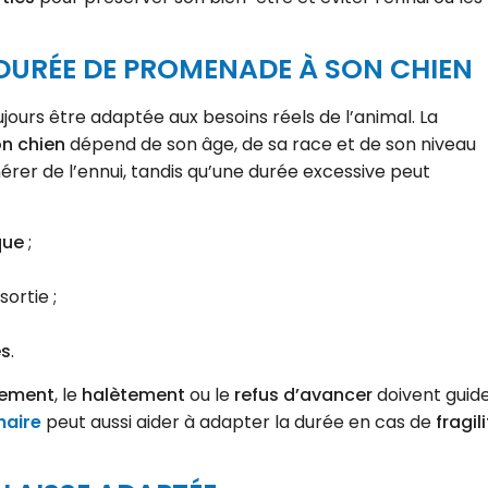
 DURÉE DE PROMENADE À SON CHIEN
ujours être adaptée aux besoins réels de l’animal. La
n chien
dépend de son âge, de sa race et de son niveau
érer de l’ennui, tandis qu’une durée excessive peut
que
;
ortie ;
es
.
sement
, le
halètement
ou le
refus d’avancer
doivent guid
naire
peut aussi aider à adapter la durée en cas de
fragil