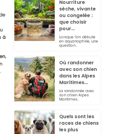
Nourriture
sèche, vivante
 de
ou congelée :
que choisir
pour...
ou
s à
Lorsque l’on débute
en aquariophilie, une
question...
ien
,
Où randonner
en
avec son chien
.
dans les Alpes
Maritimes...
La randonnée avec
son chien Alpes
Maritimes...
Quels sont les
races de chiens
les plus