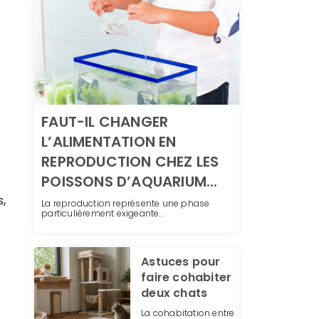
Nutrition des poissons : Offrez-leur
FAUT-IL CHANGER
une alimentation équilibrée et
L’ALIMENTATION EN
Poissons
adaptée
REPRODUCTION CHEZ LES
POISSONS D’AQUARIUM...
s,
La reproduction représente une phase
particulièrement exigeante...
Astuces pour
faire cohabiter
deux chats
La cohabitation entre