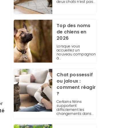
deux chats n’est pas...
Top des noms
de chiens en
2026
Lorsque vous
accueillez un
nouveau compagnon
à...
Chat possessif
ou jaloux :
comment réagir
?
Certains félins
er
supportent
difficilement les
ité
changements dans...