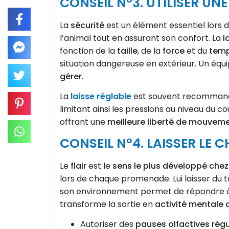
CONSEIL N°3. UTILISER UN
La
sécurité
est un élément essentiel lors 
l’animal tout en assurant son confort. La
l
fonction de la
taille
, de la
force
et du
temp
situation dangereuse en extérieur. Un é
gérer
.
La
laisse réglable
est souvent recommandé
limitant ainsi les pressions au niveau du c
offrant une
meilleure liberté de mouvem
CONSEIL N°4. LAISSER LE
Le
flair
est le
sens le plus développé chez 
lors de chaque promenade. Lui laisser du
son environnement permet de répondre 
transforme la sortie en
activité mentale
Autoriser des
pauses olfactives régu