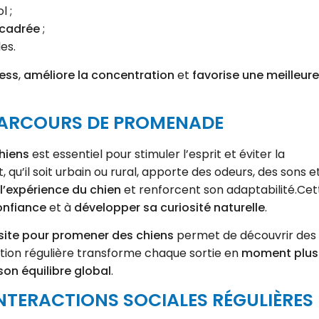
l ;
ncadrée
;
es.
ress
,
améliore la concentration
et
favorise une meilleure
 PARCOURS DE PROMENADE
hiens
est essentiel pour stimuler l’esprit et éviter la
u’il soit urbain ou rural, apporte des odeurs, des sons e
 l’expérience du chien
et renforcent son adaptabilité.Cet
onfiance
et à
développer sa curiosité naturelle
.
site pour
promener des chiens
permet de découvrir des
tion régulière transforme chaque sortie en
moment plus
on équilibre global
.
INTERACTIONS SOCIALES RÉGULIÈRES