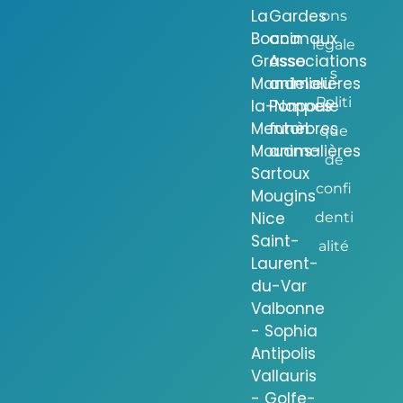
La
Gardes
ons
Bocca
animaux
légale
Grasse
Associations
s
Mandelieu-
animalières
Politi
la-Napoule
Pompes
Menton
funèbres
que
Mouans-
animalières
de
Sartoux
confi
Mougins
Nice
denti
Saint-
alité
Laurent-
du-Var
Valbonne
- Sophia
Antipolis
Vallauris
- Golfe-