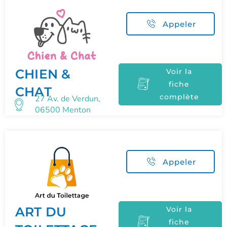
Appeler
CHIEN &
Voir la
fiche
CHAT
complète
27 Av. de Verdun,
06500 Menton
Appeler
ART DU
Voir la
fiche