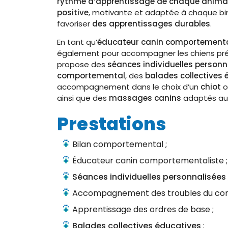
rythme d’apprentissage de chaque anima
positive
, motivante et adaptée à chaque bi
favoriser
des apprentissages durables
.
En tant qu’
éducateur canin comportementa
également pour accompagner les chiens pr
propose des
séances individuelles personn
comportemental
, des
balades collectives 
accompagnement dans le choix d’un
chiot
o
ainsi que des
massages canins
adaptés aux
Prestations
Bilan comportemental ;
Éducateur canin comportementaliste ;
Séances individuelles personnalisées
Accompagnement des troubles du co
Apprentissage des ordres de base ;
Balades collectives éducatives
;