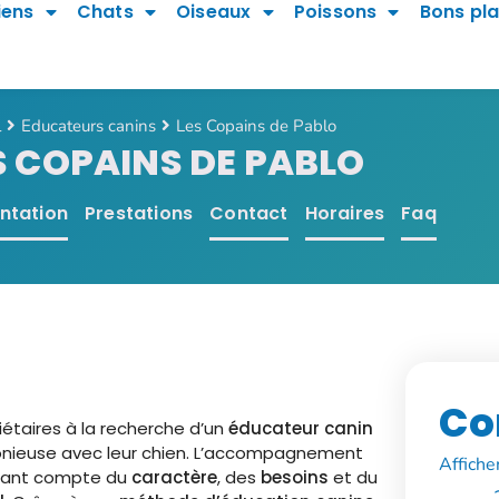
iens
Chats
Oiseaux
Poissons
Bons pl
l
Educateurs canins
Les Copains de Pablo
S COPAINS DE PABLO
ntation
Prestations
Contact
Horaires
Faq
Co
étaires à la recherche d’un
éducateur canin
monieuse avec leur chien. L’accompagnement
Affiche
nant compte du
caractère
, des
besoins
et du