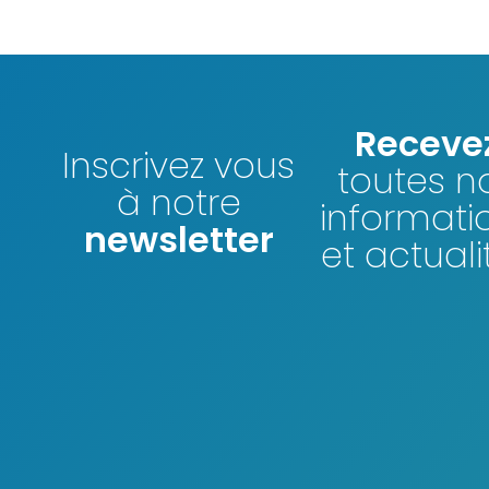
Receve
Inscrivez vous
toutes n
à notre
informati
newsletter
et actuali