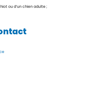
ot ou d’un chien adulte ;
ontact
ice