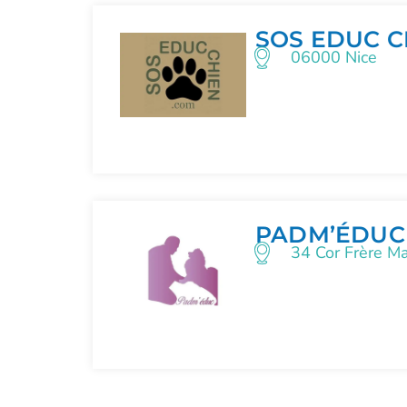
SOS EDUC C
06000 Nice
PADM’ÉDUC
34 Cor Frère M