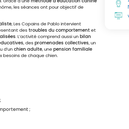
l
. Grâce à une
méthode d’éducation canine
nôme, les séances ont pour objectif de
liste
, Les Copains de Pablo intervient
ésentant des
troubles du comportement
et
alisées
. L’activité comprend aussi un
bilan
éducatives
, des
promenades collectives
, un
u d’un
chien adulte
, une
pension familiale
 besoins de chaque chien.
;
mportement ;