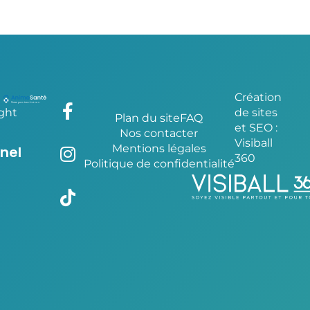
Création
ght
de sites
Plan du site
FAQ
et SEO :
Nos contacter
Visiball
Mentions légales
nel
360
Politique de confidentialité