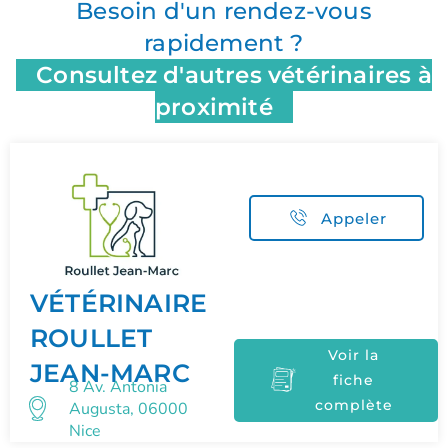
Besoin d'un rendez-vous
rapidement ?
Consultez d'autres vétérinaires à
proximité
Appeler
VÉTÉRINAIRE
ROULLET
Voir la
JEAN-MARC
fiche
8 Av. Antonia
complète
Augusta, 06000
Nice