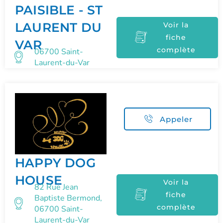
PAISIBLE - ST
LAURENT DU
Voir la
fiche
VAR
complète
06700 Saint-
Laurent-du-Var
Appeler
HAPPY DOG
HOUSE
Voir la
82 Rue Jean
fiche
Baptiste Bermond,
complète
06700 Saint-
Laurent-du-Var