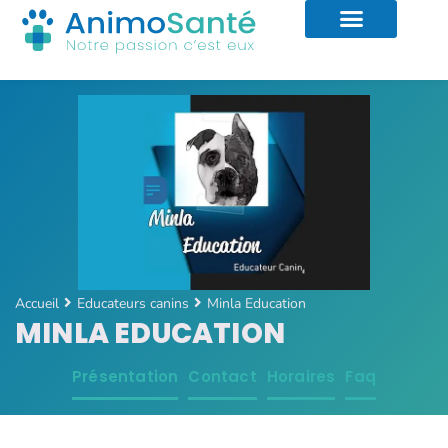
Accueil
Educateurs canins
Minla Education
MINLA EDUCATION
Présentation
Contact
Horaires
Faq