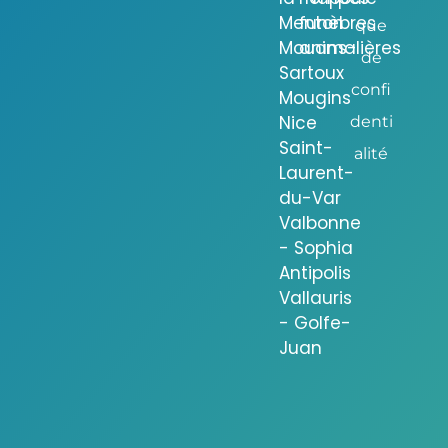
Menton
funèbres
que
Mouans-
animalières
de
Sartoux
confi
Mougins
Nice
denti
Saint-
alité
Laurent-
du-Var
Valbonne
- Sophia
Antipolis
Vallauris
- Golfe-
Juan