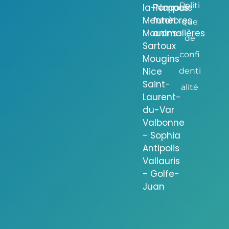
Politi
la-Napoule
Pompes
Menton
funèbres
que
Mouans-
animalières
de
Sartoux
confi
Mougins
Nice
denti
Saint-
alité
Laurent-
du-Var
Valbonne
- Sophia
Antipolis
Vallauris
- Golfe-
Juan